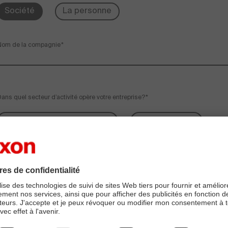
Société
La personne
Nom de la compagnie
ans quel secteur d’activité opère votre entreprise?
Automatisation industrielle
Génie médical
Aéronautique et aérospatiale
Solutions de mobilit
Autre
Prénom
Nom de famille