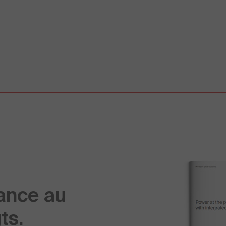
sance au
ts.