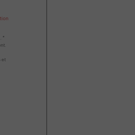
tion
 *
nt.
 et
e